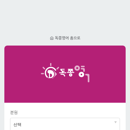
독쫑영어 홈으로
분원